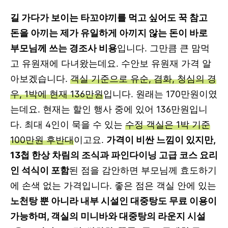
길 가다가 보이는 타꼬야끼를 먹고 싶어도 꾹 참고
돈을 아끼는 제가 유일하게 아끼지 않는 돈이 바로
부모님께 쓰는 경조사 비용
입니다. 그만큼 큰 맘먹
고 유원재에 다녀왔는데요. 수안보 유원재 가격 알
아보겠습니다.
객실 기준으로 유순, 겸화, 청심의 경
우, 1박에 현재 136만원
입니다. 원래는 170만원이였
는데요. 현재는 할인 행사 중에 있어 136만원입니
다. 최대 4인이 묵을 수 있는
수정 객실은 1박 기준
100만원 후반대
이고요.
가격이 비싼 느낌이 있지만,
13첩 한상 차림의 조식과 파인다이닝 고급 코스 요리
인 석식이 포함
된 점을 감안하면 부모님께 효도하기
에 손색 없는 가격입니다. 좋은 점은 객실 안에 있는
노천탕 뿐 아니라 내부 시설인 대중탕도 무료 이용이
가능하며, 객실의 미니바와 대중탕의 라운지 시설