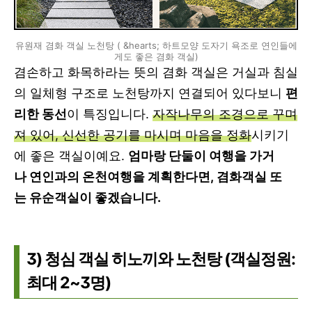
유원재 겸화 객실 노천탕 ( &hearts; 하트모양 도자기 욕조로 연인들에
게도 좋은 겸화 객실)
겸손하고 화목하라는 뜻의 겸화 객실은 거실과 침실
의 일체형 구조로 노천탕까지 연결되어 있다보니
편
리한 동선
이 특징입니다.
자작나무의 조경으로 꾸며
져 있어, 신선한 공기를 마시며 마음을 정화
시키기
에 좋은 객실이예요.
엄마랑 단둘이 여행을 가거
나 연인과의 온천여행을 계획한다면, 겸화객실 또
는 유순객실이 좋겠습니다.
3) 청심 객실 히노끼와 노천탕 (객실정원:
최대 2~3명)