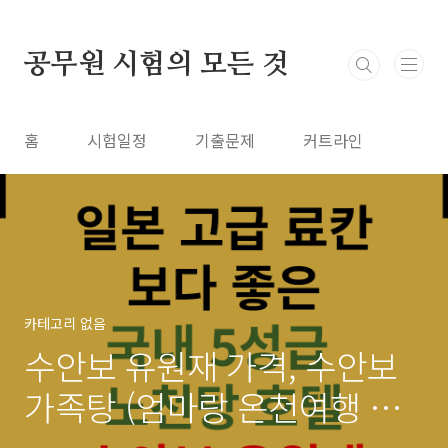
본문 바로가기
공무원 시험의 모든 것
홈
시험일정
기출문제
커트라인
카테고리 없음
수안보 유원재 가격, 수안보
가족탕 (엄마랑 온천여행 추
천)