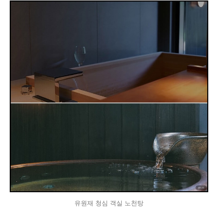
유원재 청심 객실 노천탕