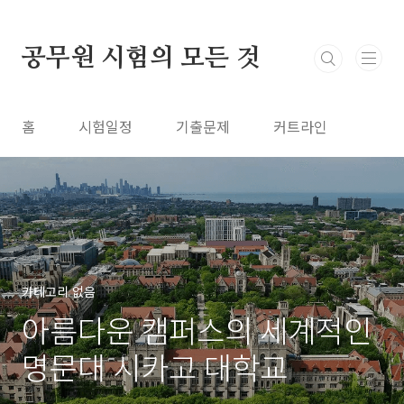
본문 바로가기
공무원 시험의 모든 것
홈
시험일정
기출문제
커트라인
카테고리 없음
아름다운 캠퍼스의 세계적인
명문대 시카고 대학교